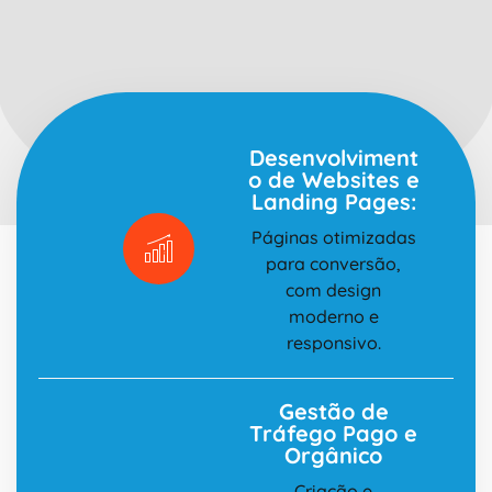
Desenvolviment
o de Websites e
Landing Pages:
Páginas otimizadas
para conversão,
com design
moderno e
responsivo.
Gestão de
Tráfego Pago e
Orgânico
Criação e