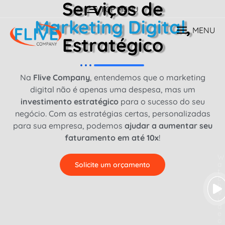
Serviços de
TOP MENU
Marketing Digital
,
MENU
Estratégico
Na
Flive Company
, entendemos que o marketing
digital não é apenas uma despesa, mas um
investimento estratégico
para o sucesso do seu
negócio. Com as estratégias certas, personalizadas
para sua empresa, podemos
ajudar a aumentar seu
faturamento em até 10x
!
W
a
Solicite um orçamento
t
c
h
V
i
d
e
o