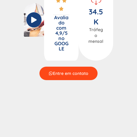
34.5
Avalia
K
do
com
Tráfeg
4,9/5
o
no
mensal
GOOG
LE
Entre em contato