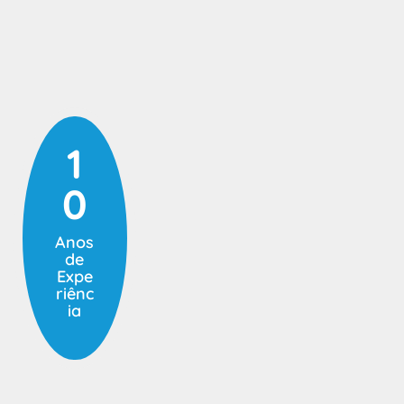
1
0
Anos
de
Expe
riênc
ia