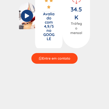
34.5
Avalia
K
do
com
Tráfeg
4,9/5
o
no
mensal
GOOG
LE
Entre em contato