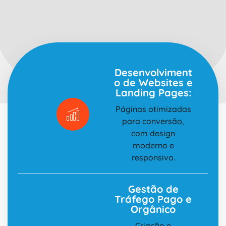
Desenvolviment
o de Websites e
Landing Pages:
Páginas otimizadas
para conversão,
com design
moderno e
responsivo.
Gestão de
Tráfego Pago e
Orgânico
Criação e