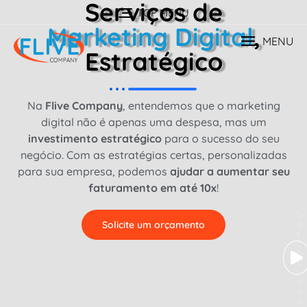
Serviços de
TOP MENU
Marketing Digital
,
MENU
Estratégico
Na
Flive Company
, entendemos que o marketing
digital não é apenas uma despesa, mas um
investimento estratégico
para o sucesso do seu
negócio. Com as estratégias certas, personalizadas
para sua empresa, podemos
ajudar a aumentar seu
faturamento em até 10x
!
W
a
Solicite um orçamento
t
c
h
V
i
d
e
o