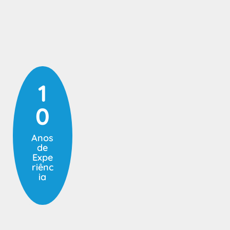
1
0
Anos
de
Expe
riênc
ia